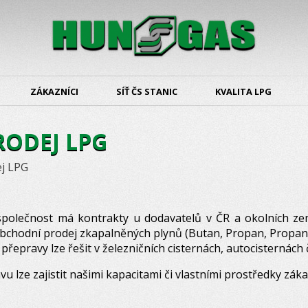
ZÁKAZNÍCI
SÍŤ ČS STANIC
KVALITA LPG
ODEJ LPG
j LPG
polečnost má kontrakty u dodavatelů v ČR a okolních z
bchodní prodej zkapalněných plynů (Butan, Propan, Propa
přepravy lze řešit v železničních cisternách, autocisternách 
vu lze zajistit našimi kapacitami či vlastními prostředky záka