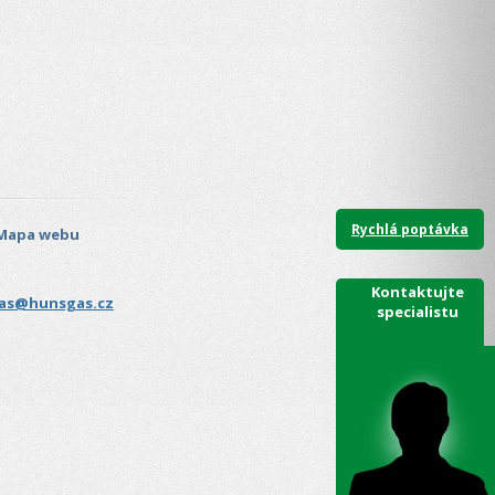
Rychlá poptávka
Mapa webu
Kontaktujte
as@hunsgas.cz
specialistu