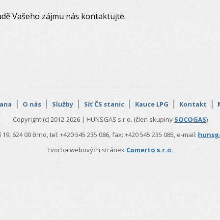
adě Vašeho zájmu nás kontaktujte.
rana
O nás
Služby
Síť ČS stanic
Kauce LPG
Kontakt
Copyright (c) 2012-2026 | HUNSGAS s.r.o. (člen skupiny
SOCOGAS
)
 19, 624 00 Brno, tel: +420 545 235 086, fax: +420 545 235 085, e-mail:
hunsg
Tvorba webových stránek
Comerto s.r.o.