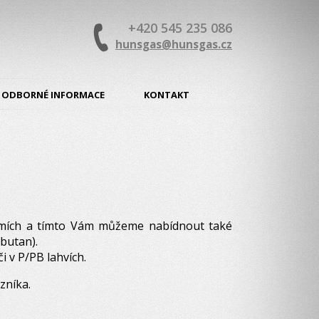
+420 545 235 086
hunsgas@hunsgas.cz
ODBORNÉ INFORMACE
KONTAKT
emích a tímto Vám můžeme nabídnout také
nbutan).
či v P/PB lahvích.
zníka.