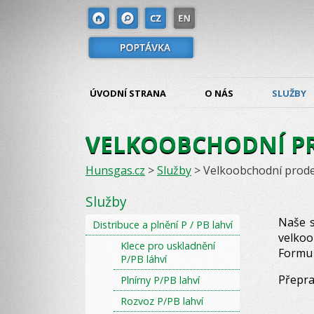
ÚVODNÍ STRANA
O NÁS
SLUŽBY
VELKOOBCHODNÍ PR
Hunsgas.cz
>
Služby
>
Velkoobchodní prode
Služby
Naše s
Distribuce a plnění P / PB lahví
velkoo
Klece pro uskladnění
Formu 
P/PB láhví
Přepra
Plnírny P/PB lahví
Rozvoz P/PB lahví