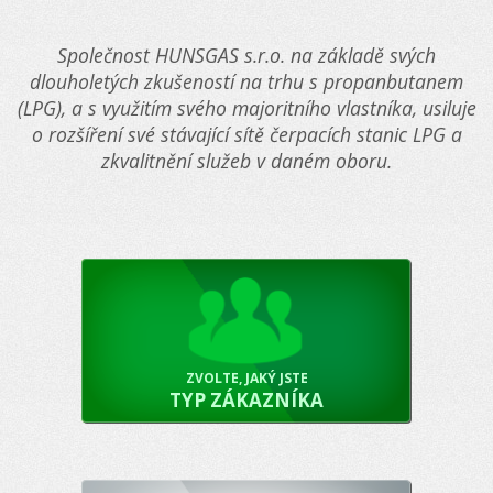
Společnost HUNSGAS s.r.o. na základě svých
dlouholetých zkušeností na trhu s propanbutanem
(LPG), a s využitím svého majoritního vlastníka, usiluje
o rozšíření své stávající sítě čerpacích stanic LPG a
zkvalitnění služeb v daném oboru.
ZVOLTE, JAKÝ JSTE
TYP ZÁKAZNÍKA