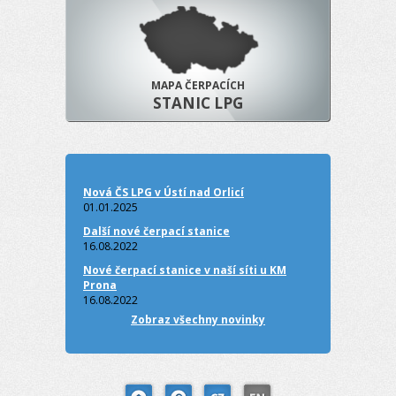
MAPA ČERPACÍCH
STANIC LPG
Nová ČS LPG v Ústí nad Orlicí
01.01.2025
Další nové čerpací stanice
16.08.2022
Nové čerpací stanice v naší síti u KM
Prona
16.08.2022
Zobraz všechny novinky