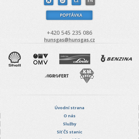
+420 545 235 086
hunsgas@hunsgas.cz
Úvodní strana
O nás
Služby
Síť ČS stanic