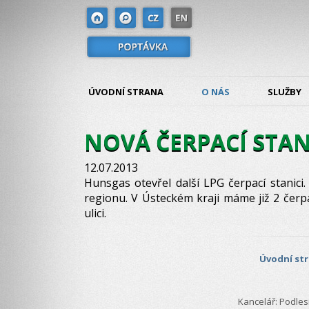
ÚVODNÍ STRANA
O NÁS
SLUŽBY
NOVÁ ČERPACÍ STAN
12.07.2013
Hunsgas otevřel další LPG čerpací stanici
regionu. V Ústeckém kraji máme již 2 čerp
ulici.
Úvodní st
Kancelář: Podlesí