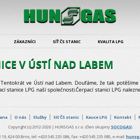
ZÁKAZNÍCI
SÍŤ ČS STANIC
KVALITA LPG
ICE V ÚSTÍ NAD LABEM
. Tentokrát ve Ústí nad Labem. Doufáme, že tak potěšíme 
ací stanice LPG naší společnosti.Čerpací stanici LPG nalez
rana
O nás
Služby
Síť ČS stanic
Kauce LPG
Kontakt
Copyright (c) 2012-2026 | HUNSGAS s.r.o. (člen skupiny
SOCOGAS
)
 19, 624 00 Brno, tel: +420 545 235 086, fax: +420 545 235 085, e-mail:
hunsg